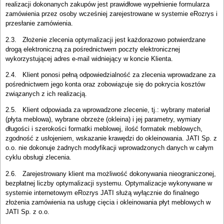
realizacji dokonanych zakupów jest prawidłowe wypełnienie formularza
zamówienia przez osoby wcześniej zarejestrowane w systemie eRozrys i
przesłanie zamówienia.
2.3. Złożenie zlecenia optymalizacji jest każdorazowo potwierdzane
drogą elektroniczną za pośrednictwem poczty elektronicznej
wykorzystującej adres e-mail widniejący w koncie Klienta.
2.4. Klient ponosi pełną odpowiedzialność za zlecenia wprowadzane za
pośrednictwem jego konta oraz zobowiązuje się do pokrycia kosztów
związanych z ich realizacją.
2.5. Klient odpowiada za wprowadzone zlecenie, tj.: wybrany materiał
(płyta meblowa), wybrane obrzeże (okleina) i jej parametry, wymiary
długości i szerokości formatki meblowej, ilość formatek meblowych,
zgodność z usłojeniem, wskazanie krawędzi do okleinowania. JATI Sp. z
o.o. nie dokonuje żadnych modyfikacji wprowadzonych danych w całym
cyklu obsługi zlecenia.
2.6. Zarejestrowany klient ma możliwość dokonywania nieograniczonej,
bezpłatnej liczby optymalizacji systemu. Optymalizacje wykonywane w
systemie internetowym eRozrys JATI służą wyłącznie do finalnego
złożenia zamówienia na usługę cięcia i okleinowania płyt meblowych w
JATI Sp. z o.o.