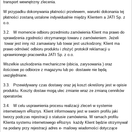
transport wewnętrzny zlecenia.
W przypadku dokonywania płatności przelewem, warunki dokonania tej
płatności zostaną ustalone indywidualnie między Klientem a JATI Sp. z
o.o.
3.2. W momencie odbioru przedmiotu zamówienia Klient ma prawo do
sprawdzenia zgodności otrzymanego towaru z zamówieniem. Jeżeli
towar jest inny niż zamawiany lub towar jest uszkodzony, Klient ma
prawo odmówić odbioru produktu i złożyć protokół reklamacji u
uprawnionego pracownika JATI Sp. z o.o.
Wszelkie uszkodzenia mechaniczne (obicia, zarysowania ) oraz
ilościowe po odbiorze z magazynu lub po dostawie nie będą
uwzględniane.
3.3. Przewidywany czas dostawy oraz jej koszt określony jest w opisie
produktu. Koszty dostaw mogą ulec zmianie wraz ze zmianą cenników
operatorów.
3.4. W celu usprawnienia procesu realizacji zleceń w systemie
internetowym eRozrys. Klient informowany jest w swoim profilu jaki
tworzy podczas rejestracji o statusie zamówienia. W ramach profilu
Klienta systemu internetowego eRozrys każdy Klient będzie otrzymywał
na podany przy rejestracji adres e- mailowy wiadomości dotyczące