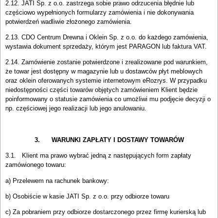
2.12. JATI Sp. z o.o. zastrzega sobie prawo odrzucenia błędnie lub
częściowo wypełnionych formularzy zamówienia i nie dokonywania
potwierdzeń wadliwie złożonego zamówienia.
2.13. CDO Centrum Drewna i Oklein Sp. z o.o. do każdego zamówienia,
wystawia dokument sprzedaży, którym jest PARAGON lub faktura VAT.
2.14. Zamówienie zostanie potwierdzone i zrealizowane pod warunkiem,
że towar jest dostępny w magazynie lub u dostawców płyt meblowych
oraz oklein oferowanych systemie internetowym eRozrys. W przypadku
niedostępności części towarów objętych zamówieniem Klient będzie
poinformowany o statusie zamówienia co umożliwi mu podjęcie decyzji o
np. częściowej jego realizacji lub jego anulowaniu.
3. WARUNKI ZAPŁATY I DOSTAWY TOWARÓW
3.1. Klient ma prawo wybrać jedną z następujących form zapłaty
zamówionego towaru:
a) Przelewem na rachunek bankowy:
b) Osobiście w kasie JATI Sp. z o.o. przy odbiorze towaru
c) Za pobraniem przy odbiorze dostarczonego przez firmę kurierską lub