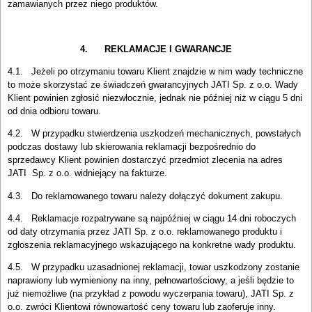
zamawianych przez niego produktów.
4. REKLAMACJE I GWARANCJE
4.1. Jeżeli po otrzymaniu towaru Klient znajdzie w nim wady techniczne
to może skorzystać ze świadczeń gwarancyjnych JATI Sp. z o.o. Wady
Klient powinien zgłosić niezwłocznie, jednak nie później niż w ciągu 5 dni
od dnia odbioru towaru.
4.2. W przypadku stwierdzenia uszkodzeń mechanicznych, powstałych
podczas dostawy lub skierowania reklamacji bezpośrednio do
sprzedawcy Klient powinien dostarczyć przedmiot zlecenia na adres
JATI Sp. z o.o. widniejący na fakturze.
4.3. Do reklamowanego towaru należy dołączyć dokument zakupu.
4.4. Reklamacje rozpatrywane są najpóźniej w ciągu 14 dni roboczych
od daty otrzymania przez JATI Sp. z o.o. reklamowanego produktu i
zgłoszenia reklamacyjnego wskazującego na konkretne wady produktu.
4.5. W przypadku uzasadnionej reklamacji, towar uszkodzony zostanie
naprawiony lub wymieniony na inny, pełnowartościowy, a jeśli będzie to
już niemożliwe (na przykład z powodu wyczerpania towaru), JATI Sp. z
o.o. zwróci Klientowi równowartość ceny towaru lub zaoferuje inny.